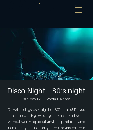
Disco Night - 80's night
Sat, May 06
  |  
Ponta Delgada
DJ Matti brings us a night of 80's music! Do you
miss the old days when you danced and sang
without worrying about anything and still came
home early for a Sunday of rest or adventures?