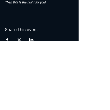
Then this is the night for you!
Share this event
© 2021 by Atalhos de Lava -
Produções Lda
lavajazzbar@atalhosdelava.com