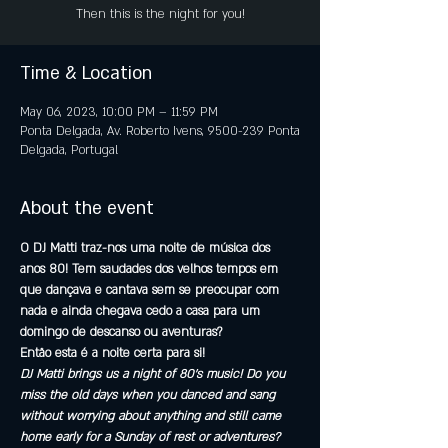
Then this is the night for you!
Time & Location
May 06, 2023, 10:00 PM – 11:59 PM
Ponta Delgada, Av. Roberto Ivens, 9500-239 Ponta
Delgada, Portugal
About the event
O DJ Matti traz-nos uma noite de música dos 
anos 80! Tem saudades dos velhos tempos em 
que dançava e cantava sem se preocupar com 
nada e ainda chegava cedo a casa para um 
domingo de descanso ou aventuras?
Então esta é a noite certa para si!
DJ Matti brings us a night of 80's music! Do you 
miss the old days when you danced and sang 
without worrying about anything and still came 
home early for a Sunday of rest or adventures?